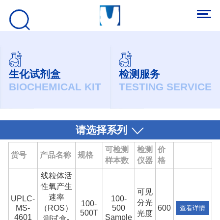
生化试剂盒
检测服务
BIOCHEMICAL KIT
TESTING SERVICE
请选择系列
可检测
检测
价
货号
产品名称
规格
样本数
仪器
格
线粒体活
性氧产生
可见
速率
UPLC-
100-
分光
100-
MS-
（ROS）
500
600
查看详情
500T
光度
4601
Sample
测试盒-