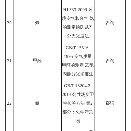
HJ 533-2009 环
境空气和废气 氨
氨
咨询
20
的测定纳氏试剂
分光光度法
GB/T 15516-
1995 空气质量
甲醛
咨询
21
甲醛的测定 乙酰
丙酮分光光度法
GB/T 18204.2-
2014 公共场所卫
氨
咨询
22
生检验方法 第2
部分：化学污染
物