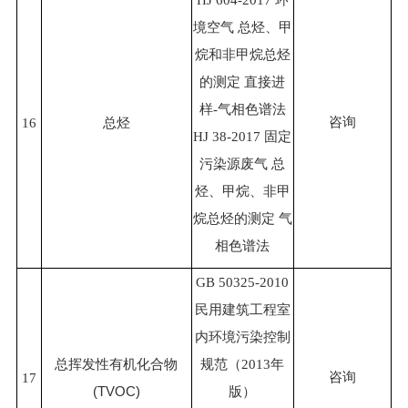
境空气 总烃、甲
烷和非甲烷总烃
的测定 直接进
样-气相色谱法
咨询
16
总烃
HJ 38-2017 固定
污染源废气 总
烃、甲烷、非甲
烷总烃的测定 气
相色谱法
GB 50325-2010
民用建筑工程室
内环境污染控制
总挥发性有机化合物
规范（2013年
咨询
17
(TVOC)
版）