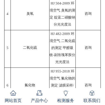
HJ 504-2009 环
境空气 臭氧的测
臭氧
咨询
4
定 靛蓝二磺酸钠
分光光度法
HJ 482-2009 环
境空气 二氧化硫
二氧化硫
咨询
5
的测定 甲醛吸
收-副玫瑰苯胺分
光光度法
HJ 955-2018 环
境空气 氟化物的
氟化物
咨询
6
测定 滤膜采样/
氟离子选择电极
法
网站首页
产品中心
检测服务
联系我们