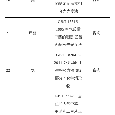
的测定纳氏试剂
分光光度法
GB/T 15516-
1995 空气质量
咨询
21
甲醛
甲醛的测定 乙酰
丙酮分光光度法
GB/T 18204.2-
2014 公共场所卫
咨询
22
氨
生检验方法 第2
部分：化学污染
物
GB 11737-89 居
住区大气中苯、
甲苯和二甲苯卫