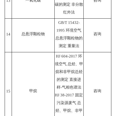
一氧化碳
咨询
13
碳的测定 非分散
红外法
GB/T 15432-
1995 环境空气
总悬浮颗粒物
咨询
14
总悬浮颗粒物的
测定 重量法
HJ 604-2017 环
境空气 总烃、甲
烷和非甲烷总烃
的测定 直接进
样-气相色谱法
甲烷
咨询
15
HJ 38-2017 固定
污染源废气 总
烃、甲烷、非甲