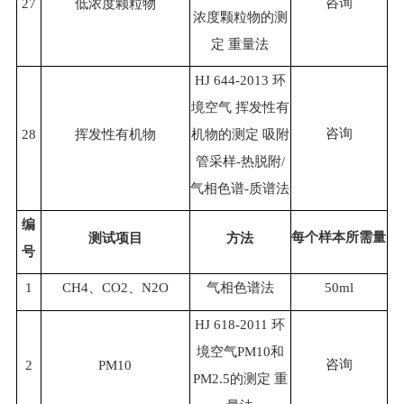
咨询
27
低浓度颗粒物
浓度颗粒物的测
定 重量法
HJ 644-2013 环
境空气 挥发性有
咨询
28
挥发性有机物
机物的测定 吸附
管采样-热脱附/
气相色谱-质谱法
编
每个样本所需量
测试项目
方法
号
1
CH4、CO2、N2O
气相色谱法
50ml
HJ 618-2011 环
境空气PM10和
咨询
2
PM10
PM2.5的测定 重