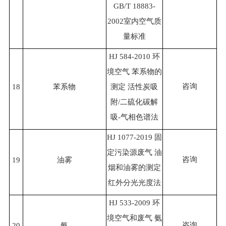
GB/T 18883-
2002室内空气质
量标准
HJ 584-2010 环
境空气 苯系物的
咨询
18
苯系物
测定 活性炭吸
附/二硫化碳解
吸-气相色谱法
HJ 1077-2019 固
定污染源废气 油
咨询
19
油雾
烟和油雾的测定
红外分光光度法
HJ 533-2009 环
境空气和废气 氨
咨询
20
氨