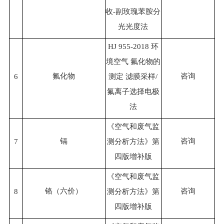
收-副玫瑰苯胺分
光光度法
HJ 955-2018 环
境空气 氟化物的
氟化物
咨询
6
测定 滤膜采样/
氟离子选择电极
法
《空气和废气监
镉
咨询
7
测分析方法》第
四版增补版
《空气和废气监
铬（六价）
咨询
8
测分析方法》第
四版增补版