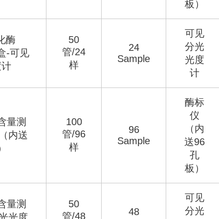
板）
可见
化酶
50
分光
24
管/24
盒-可见
Sample
光度
样
度计
计
酶标
仪
含量测
100
（内
96
管/96
仪（内送
Sample
送96
样
）
孔
板）
可见
含量测
50
分光
48
管/48
分光光度