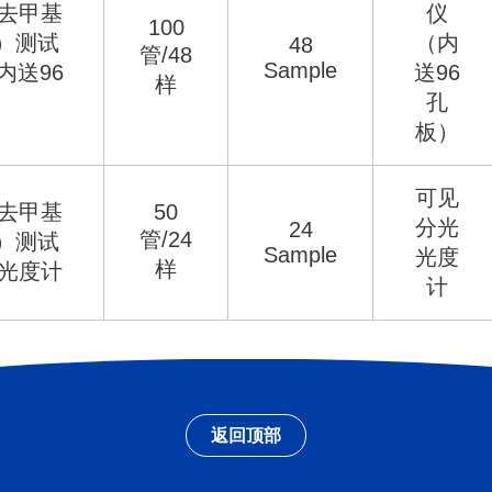
-去甲基
仪
100
）测试
（内
48
管/48
Sample
内送96
送96
样
）
孔
板）
可见
-去甲基
50
分光
24
管/24
）测试
Sample
光度
样
光光度计
计
返回顶部