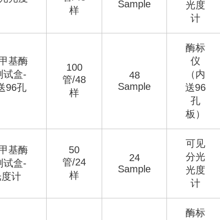
Sample
光度
样
计
酶标
脱甲基酶
仪
100
测试盒-
（内
48
管/48
Sample
96孔
送96
样
孔
板）
可见
脱甲基酶
50
分光
24
管/24
测试盒-
Sample
光度
样
光度计
计
酶标