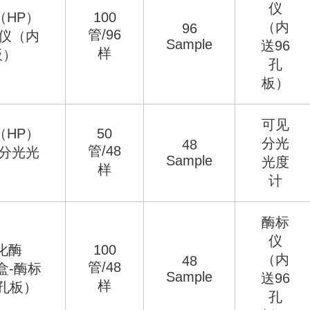
仪
（HP）
100
（内
96
管/96
标仪（内
Sample
送96
样
板）
孔
板）
可见
（HP）
50
分光
48
管/48
见分光光
Sample
光度
样
计
酶标
仪
化酶
100
（内
48
管/48
盒-酶标
Sample
送96
样
孔板）
孔