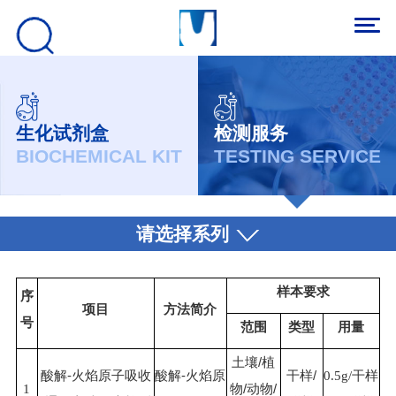
生化试剂盒
检测服务
BIOCHEMICAL KIT
TESTING SERVICE
请选择系列
样本要求
序
项目
方法简介
号
范围
类型
用量
土壤
/植
酸解
-火焰原子吸收
酸解
-火焰原
干样
/
0.5g/干样
1
物/动物/