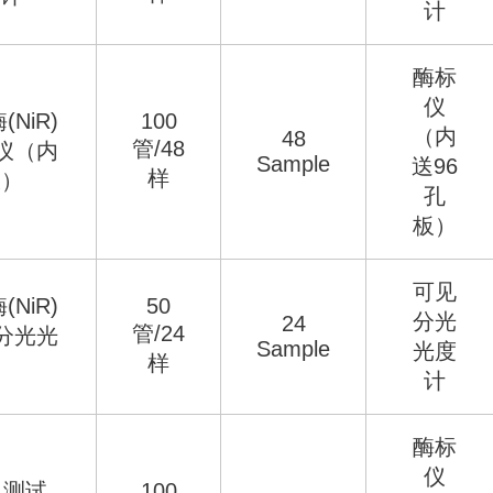
计
酶标
仪
NiR)
100
（内
48
管/48
仪（内
Sample
送96
样
板）
孔
板）
可见
NiR)
50
分光
24
管/24
分光光
Sample
光度
样
计
酶标
仪
）测试
100