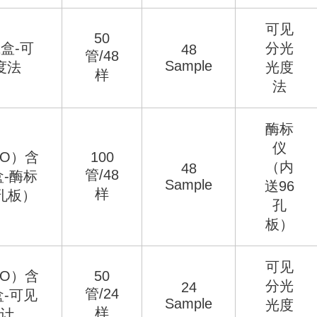
可见
50
盒-可
分光
48
管/48
Sample
度法
光度
样
法
酶标
仪
O）含
100
（内
48
管/48
-酶标
Sample
送96
样
孔板）
孔
板）
可见
O）含
50
分光
24
管/24
-可见
Sample
光度
样
计