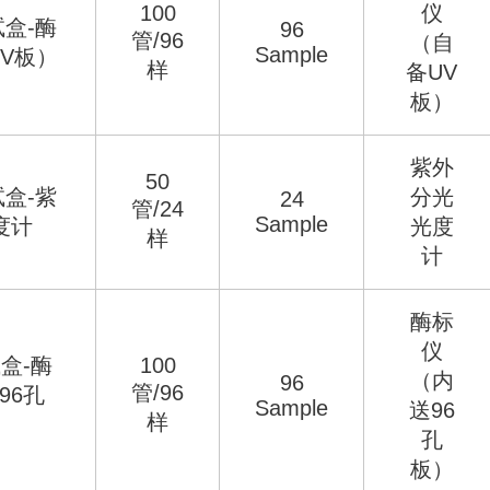
100
仪
试盒-酶
96
管/96
（自
Sample
V板）
样
备UV
板）
紫外
50
试盒-紫
分光
24
管/24
Sample
度计
光度
样
计
酶标
仪
盒-酶
100
（内
96
管/96
96孔
Sample
送96
样
孔
板）