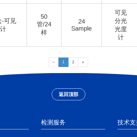
可见
50
-可见
分光
24
管/24
Sample
计
光度
样
计
«
1
2
»
返回顶部
检测服务
技术支